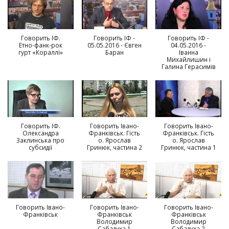
Говорить ІФ.
Говорить ІФ -
Говорить ІФ -
Етно-фанк-рок
05.05.2016 - Євген
04.05.2016 -
гурт «Кораллі»
Баран
Іванна
Михайлишин і
Галина Герасимів
Говорить ІФ.
Говорить Івано-
Говорить Івано-
Олександра
Франківськ. Гість
Франківськ. Гість
Заклинська про
о. Ярослав
о. Ярослав
субсидії
Гринюк, частина 2
Гринюк, частина 1
Говорить Івано-
Говорить Івано-
Говорить Івано-
Франківськ
Франківськ
Франківськ
Володимир
Володимир
Сабадуха 1
Сабадуха 2