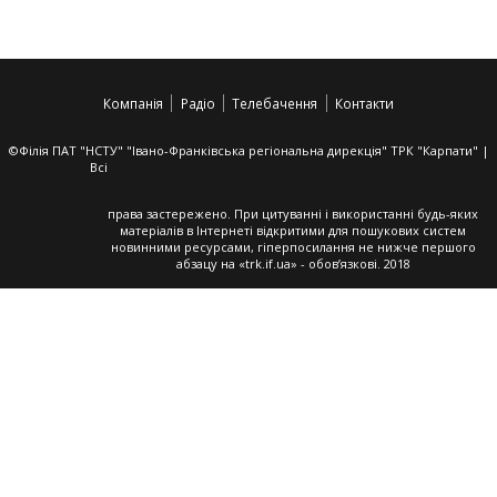
Компанія
Радіо
Телебачення
Контакти
©Філія ПАТ "НСТУ" "Івано-Франківська регіональна дирекція" ТРК "Карпати" |
Всі
права застережено. При цитуванні і використанні будь-яких
матеріалів в Інтернеті відкритими для пошукових систем
новинними ресурсами, гіперпосилання не нижче першого
абзацу на «trk.if.ua» - обов’язкові. 2018