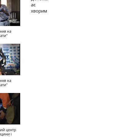
ння на
ати"
ння на
ати"
кий центр
цини і