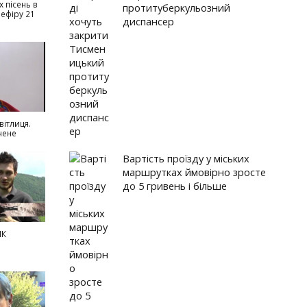
ь проїзду у міських маршрутках ймовірно зросте до 5 гри...
Карпатський ранінг: знову про
х пісень в
протитуберкульозний
 ефіру 21
диспансер
ка гімназіада з вільної боротьби розпочалася в Івано-Фр...
льна команда «ПНУ Івано-Франківськ» зіграє у фіналі Куб...
ітлиця.
чене
Вартість проїзду у міських
маршрутках ймовірно зросте
до 5 гривень і більше
ІК