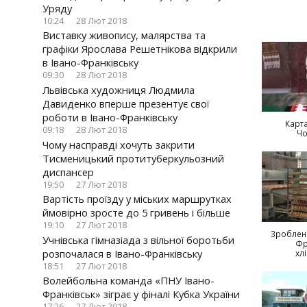
Уряду
10:24
28 Лют 2018
Виставку живопису, малярства та
графіки Ярослава Решетнікова відкрили
в Івано-Франківську
09:30
28 Лют 2018
Львівська художниця Людмила
Давиденко вперше презентує свої
роботи в Івано-Франківську
Карта
09:18
28 Лют 2018
Чо
Чому насправді хочуть закрити
Тисменицький протитуберкульозний
диспансер
19:50
27 Лют 2018
Вартість проїзду у міських маршрутках
ймовірно зросте до 5 гривень і більше
19:10
27 Лют 2018
Зроблено
Учнівська гімназіада з вільної боротьби
Фр
розпочалася в Івано-Франківську
хл
18:51
27 Лют 2018
Волейбольна команда «ПНУ Івано-
Франківськ» зіграє у фіналі Кубка України
17:26
27 Лют 2018