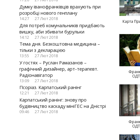
Думку іванофранківців врахують при
розробці нового генплану
14:27
27 Лют 2018
Карта Пр
Для потреб комунальників придбають
вишку, аби збивати бурульки
14:12
27 Лют 2018
Тема дня. Безкоштовна медицина –
тільки з декларацією
13:55
27 Лют 2018
У гостях – Руслан Рамазанов –
графічний дизайнер, арт-терапевт.
Франк
Радіонавігатор
ОДТ
13:09
27 Лют 2018
Псоріаз. Карпатський ранінг
12:21
27 Лют 2018
Карпатський ранінг: знову про
будівництво каскаду мініГЕС на Дністрі
09:46
27 Лют 2018
Франк
ОДТ