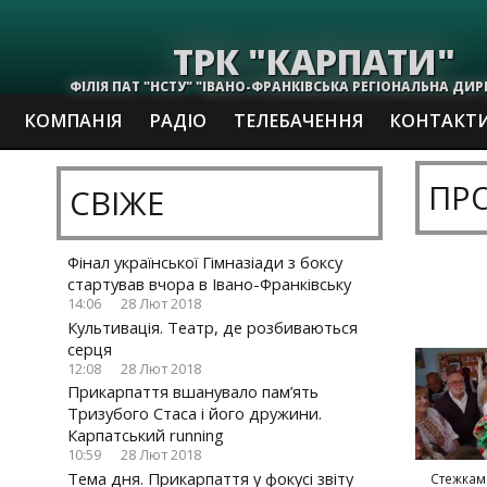
ТРК "КАРПАТИ"
ФІЛІЯ ПАТ "НСТУ" "ІВАНО-ФРАНКІВСЬКА РЕГІОНАЛЬНА ДИР
КОМПАНІЯ
РАДІО
ТЕЛЕБАЧЕННЯ
КОНТАКТ
ПРО
СВІЖЕ
Фінал української Гімназіади з боксу
стартував вчора в Івано-Франківську
14:06
28 Лют 2018
Культивація. Театр, де розбиваються
серця
12:08
28 Лют 2018
Прикарпаття вшанувало пам’ять
Тризубого Стаса і його дружини.
Карпатський running
10:59
28 Лют 2018
Тема дня. Прикарпаття у фокусі звіту
Стежкам