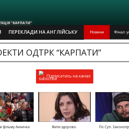
ЕКЦІЯ "КАРПАТИ"
Новини
Фінал у
И
ПЕРЕКЛАДИ НА АНГЛІЙСЬКУ
Культив
ЕКТИ ОДТРК “КАРПАТИ”
Прикарп
Тема дн
Підписатись на канал
Виставк
Львівсь
Чому на
и фільму Анничка
Жити здорово.
По Суті. Законоп