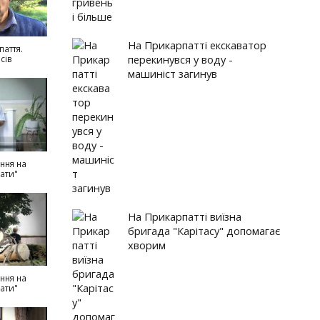
На Прикарпатті екскаватор
паття.
перекинувся у воду -
сів
машиніст загинув
ння на
ати"
На Прикарпатті виїзна
бригада "Карітасу" допомагає
хворим
ння на
ати"