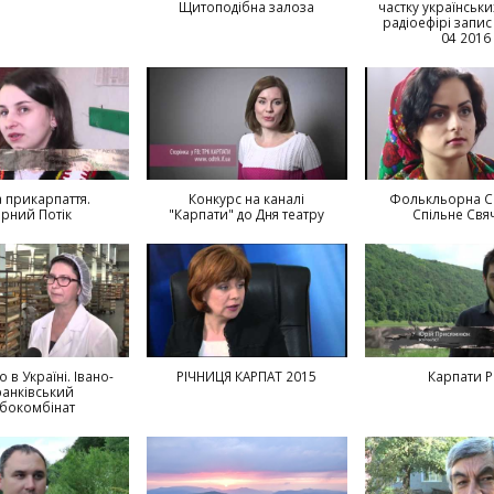
Вартіст
Щитоподібна залоза
частку українськи
радіоефірі запис
04 2016
Учнівсь
Волейбо
 прикарпаття.
Конкурс на каналі
Фолькльорна Св
рний Потік
"Карпати" до Дня театру
Спільне Свя
 в Україні. Івано-
РІЧНИЦЯ КАРПАТ 2015
Карпати Р
анківський
ібокомбінат