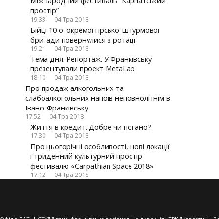
Міжнародний фестиваль “Карпатський
простір”
19:33
04 Тра 2018
Бійці 10 ої окремої гірсько-штурмової
бригади повернулися з ротації
19:21
04 Тра 2018
Тема дня. Репортаж. У Франківську
презентували проект MetaLab
18:10
04 Тра 2018
Про продаж алкогольних та
слабоалкогольних напоїв неповнолітнім в
Івано-Франківську
17:52
04 Тра 2018
Життя в кредит. Добре чи погано?
17:30
04 Тра 2018
Про цьогорічні особливості, нові локації
і триденний культурний простір
фестивалю «Carpathian Space 2018»
17:12
04 Тра 2018
©Філія ПАТ "НСТУ" "Івано-Франківська регіональна дирекція" ТРК "Карпати" | В