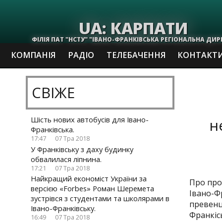
UA: КАРПАТИ
ФІЛІЯ ПАТ "НСТУ" "ІВАНО-ФРАНКІВСЬКА РЕГІОНАЛЬНА ДИР
КОМПАНІЯ
РАДІО
ТЕЛЕБАЧЕННЯ
КОНТАКТ
СВІЖЕ
Шість нових автобусів для Івано-
н
Франківська.
17:47
07 Тра 2018
У Франківську з даху будинку
обвалилася ліпнина.
17:21
07 Тра 2018
Найкращий економіст України за
Про про
версією «Forbes» Роман Шеремета
Івано-Ф
зустрівся з студентами та школярами в
превенці
Івано-Франківську.
Франкіс
16:49
07 Тра 2018