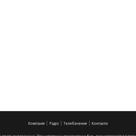
Компанія
Радіо
Телебачення
Контакти
сі права застережено. При цитуванні і використанні будь-яких матеріалів в Інт