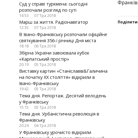
Франків
Суд у справі туркмена: сьогодні
розпочали розгляд по суті
14:53
07 Тра 2018
Марш за життя. Радіонавігатор
Поділити
12:35
07 Тра 2018
В Івано-Франківську розпочали офіційне
Click
Click
Click
Click
святкування 356-ї річниці Дня міста
to
to
to
to
18:18
06 Тра 2018
share
share
share
share
Збірна України завоювала кубок
on
on
on
on
«Карпатський простір»
Twitter(
Faceboo
Googl
VK(В
20:19
05 Тра 2018
у
у
(Відкр
у
Виставку картин «Станіславів&Галичина
новому
новому
у
ново
на початку ХХ століття» відкрили в
вікні)
вікні)
новом
вікні)
Івано-Франківську
вікні)
19:42
05 Тра 2018
Тема дня. Репортаж. Десятий велодень
у Франківську
15:15
05 Тра 2018
Тема дня. Урбаністична революція в
Франківську
20:24
04 Тра 2018
У Франківську урочисто відкрили