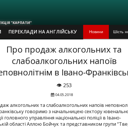
ЕКЦІЯ "КАРПАТИ"
Новини
Шість н
И
ПЕРЕКЛАДИ НА АНГЛІЙСЬКУ
У Франк
Про продаж алкогольних та
слабоалкогольних напоїв
Найкращ
еповнолітнім в Івано-Франківсь
Суд у с
👁 253
Марш за
04.05.2018
В Івано
даж алкогольних та слабоалкогольних напоїв неповнолі
ранківську говоримо з начальницею сектору ювенальн
Збірна 
ї головного управління національної поліції в Івано-
ькій області Аллою Бойчук та представником групи “Тв