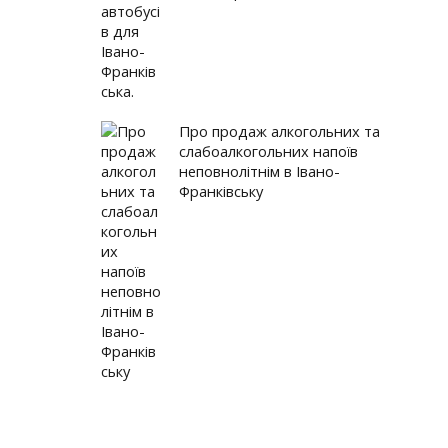
у картин «Станіславів&Галичина на початку ХХ століття» ...
я. Репортаж. Десятий велодень у Франківську
я. Урбаністична революція в Франківську
Про продаж алкогольних та
слабоалкогольних напоїв
неповнолітнім в Івано-
Франківську