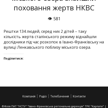
поховання жертв НКВС
👁 581
Рештки 134 людей, серед них 2 дітей – таку
кількість жертв сталінського режиму віднайшли
дослідники під час розкопок в Івано-Франківську на
вулиці Ленкавського поблизу міського озера.
Поділитися:
Click
Click
Click
Click
to
to
to
to
share
share
share
share
on
on
on
on
Twitter(Відкривається
Facebook(Відкривається
Google+
VK(Відкривається
у
у
(Відкривається
у
Компанія
Радіо
Телебачення
Контакти
новому
новому
у
новому
вікні)
вікні)
новому
вікні)
вікні)
©Філія ПАТ "НСТУ" "Івано-Франківська регіональна дирекція" ТРК "Карпати" |