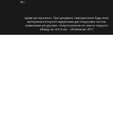
Всі
права застережено. При цитуванні і використанні будь-яких
матеріалів в Інтернеті відкритими для пошукових систем
новинними ресурсами, гіперпосилання не нижче першого
абзацу на «trk.if.ua» - обов’язкові. 2017