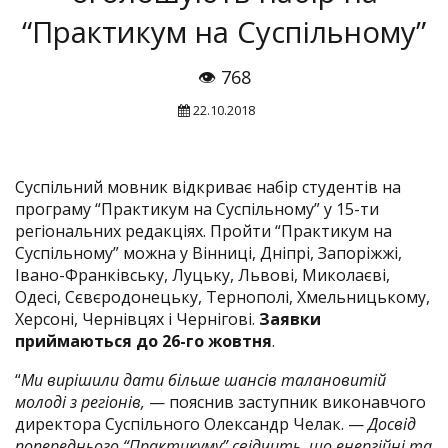
“Практикум на Суспільному”
👁 768
22.10.2018
Суспільний мовник відкриває набір студентів на
програму “Практикум на Суспільному” у 15-ти
регіональних редакціях. Пройти “Практикум на
Суспільному” можна у Вінниці, Дніпрі, Запоріжжі,
Івано-Франківську, Луцьку, Львові, Миколаєві,
Одесі, Сєвєродонецьку, Тернополі, Хмельницькому,
Херсоні, Чернівцях і Чернігові.
Заявки
приймаються до 26-го жовтня
.
“
Ми вирішили дати більше шансів талановитій
молоді з регіонів,
— пояснив заступник виконавчого
директора Суспільного Олександр Челак. —
Досвід
попереднього “Практикуму” свідчить, що енергійні та