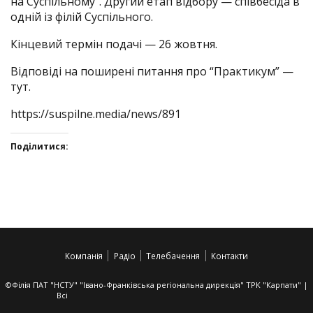
на Суспільному”. Другий етап відбору — співбесіда в
одній із філій Суспільного.
Кінцевий термін подачі — 26 жовтня.
Відповіді на поширені питання про “Практикум” —
тут
.
https://suspilne.media/news/891
Поділитися:
Click
Click
Click
Click
to
to
to
to
share
share
share
share
on
on
on
on
Twitter(Відкривається
Facebook(Відкривається
Google+
VK(Відкривається
у
у
(Відкривається
у
Компанія
Радіо
Телебачення
Контакти
новому
новому
у
новому
вікні)
вікні)
новому
вікні)
вікні)
©Філія ПАТ "НСТУ" "Івано-Франківська регіональна дирекція" ТРК "Карпати" |
Всі