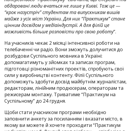
обдаровані люди вчаться не лише у Києві. Тож це —
“крок назустріч” студентам та випускникам вишів
майже з усіх міст України. Для них “Практикум” стане
цінним досвідом у медіаіндустрії. А для філій це
можливість більше розповісти про свою роботу
“.
На учасників чекає 2 місяці інтенсивної роботи на
телебаченні чи радіо. Вони зможуть долучитися до
розбудови Суспільного мовника в Україні:
допомагатимуть у зйомках та записах програм,
підготовці різноманітних проектів, спробують свої
сили у виробництві контенту. Філії Суспільного
допоможуть здобути досвід майбутнім журналістам,
редакторам, лінійним продюсерам, операторам та
режисерам монтажу. Триватиме “Практикум на
Суспільному” до 24 грудня.
Щоби стати учасником програми необхідно
заповнити анкету за посиланням
і вказати місто, в
якому ви можете й хочете проходити “Практикум