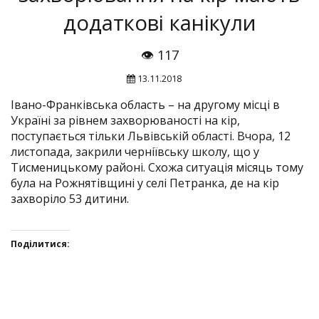
додаткові канікули
👁 117
13.11.2018
Івано-Франківська область – на другому місці в
Україні за рівнем захворюваності на кір,
поступається тільки Львівській області. Вчора, 12
листопада, закрили черніївську школу, що у
Тисменицькому районі. Схожа ситуація місяць тому
була на Рожнятівщині у селі Петранка, де на кір
захворіло 53 дитини.
Поділитися:
Click
Click
Click
Click
to
to
to
to
share
share
share
share
on
on
on
on