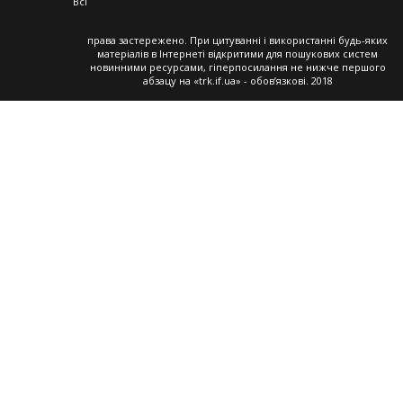
Всі
права застережено. При цитуванні і використанні будь-яких
матеріалів в Інтернеті відкритими для пошукових систем
новинними ресурсами, гіперпосилання не нижче першого
абзацу на «trk.if.ua» - обов’язкові. 2018