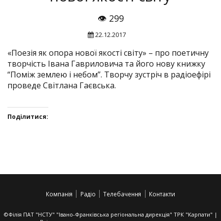
👁 299
22.12.2017
«Поезія як опора нової якості світу» – про поетичну
творчість Івана Гавриловича та його нову книжку
“Поміж землею і небом”. Творчу зустріч в радіоефірі
проведе Світлана Гаєвська.
Поділитися:
Click
Click
Click
Click
to
to
to
to
share
share
share
share
on
on
on
on
Twitter(Відкривається
Facebook(Відкривається
Google+
VK(Відкривається
у
у
(Відкривається
у
Компанія
Радіо
Телебачення
Контакти
новому
новому
у
новому
вікні)
вікні)
новому
вікні)
вікні)
©Філія ПАТ "НСТУ" "Івано-Франківська регіональна дирекція" ТРК "Карпати" |