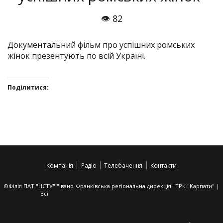
👁 82
Документальний фільм про успішних ромських
жінок презентують по всій Україні.
Поділитися:
Click
Click
Click
Click
to
to
to
to
share
share
share
share
on
on
on
on
Twitter(Відкривається
Facebook(Відкривається
Google+
VK(Відкривається
у
у
(Відкривається
у
Компанія
Радіо
Телебачення
Контакти
новому
новому
у
новому
вікні)
вікні)
новому
вікні)
вікні)
©Філія ПАТ "НСТУ" "Івано-Франківська регіональна дирекція" ТРК "Карпати" |
Всі