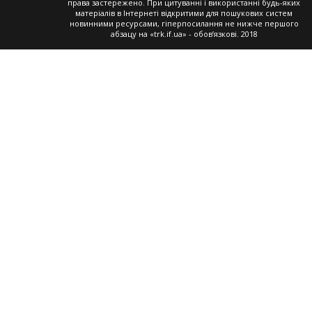
права застережено. При цитуванні і використанні будь-яких
матеріалів в Інтернеті відкритими для пошукових систем
новинними ресурсами, гіперпосилання не нижче першого
абзацу на «trk.if.ua» - обов’язкові. 2018