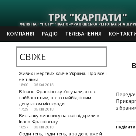
ТРК "КАРПАТИ"
ФІЛІЯ ПАТ "НСТУ" "ІВАНО-ФРАНКІВСЬКА РЕГІОНАЛЬНА ДИР
КОМПАНІЯ
РАДІО
ТЕЛЕБАЧЕННЯ
КОНТАКТ
СВІЖЕ
Живих і мертвих кличе Україна. Про все і
не тільки
18:00
06 Кві 2018
В Івано-Франківську з’ясували, хто є
Передач
найбагатшим, а хто найбіднішим
Прикарп
депутатом міськради
зібрани
17:29
06 Кві 2018
Виставку живопису на склі відкрили в
Івано-Франківську
Поділити
16:57
06 Кві 2018
Сюди тень, туди тень, а за день вже й