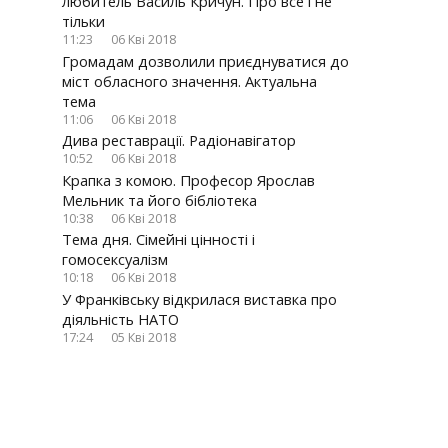
любитель Василь Кричун. Про все і не
тільки
11:23
06 Кві 2018
Громадам дозволили приєднуватися до
міст обласного значення. Актуальна
тема
11:06
06 Кві 2018
Дива реставрації. Радіонавігатор
10:52
06 Кві 2018
Крапка з комою. Професор Ярослав
Мельник та його бібліотека
10:38
06 Кві 2018
Тема дня. Сімейні цінності і
гомосексуалізм
10:18
06 Кві 2018
У Франківську відкрилася виставка про
діяльність НАТО
17:24
05 Кві 2018