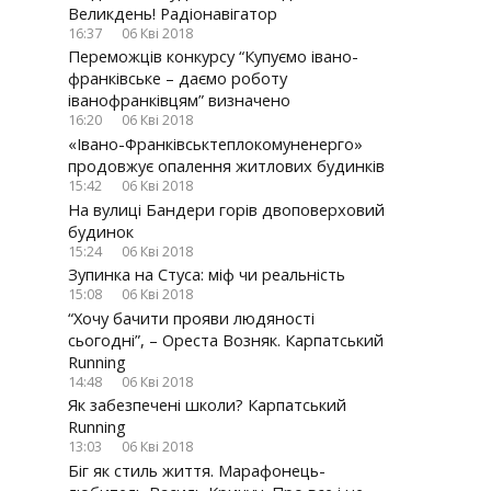
Click
Click
Click
Click
Великдень! Радіонавігатор
to
to
to
to
16:37
06 Кві 2018
share
share
share
share
Переможців конкурсу “Купуємо івано-
on
on
on
on
франківське – даємо роботу
Twitter(
Faceboo
Googl
VK(В
іванофранківцям” визначено
у
у
(Відкр
у
16:20
06 Кві 2018
«Івано-Франківськтеплокомуненерго»
новому
новому
у
ново
продовжує опалення житлових будинків
вікні)
вікні)
новом
вікні)
15:42
06 Кві 2018
вікні)
На вулиці Бандери горів двоповерховий
будинок
15:24
06 Кві 2018
Зупинка на Стуса: міф чи реальність
15:08
06 Кві 2018
“Хочу бачити прояви людяності
сьогодні”, – Ореста Возняк. Карпатський
Running
14:48
06 Кві 2018
Як забезпечені школи? Карпатський
Running
13:03
06 Кві 2018
Біг як стиль життя. Марафонець-