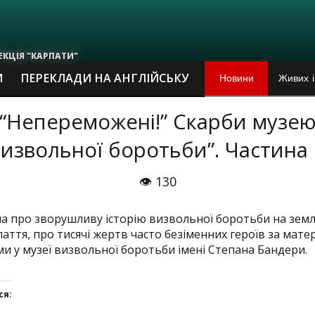
ЕКЦІЯ "КАРПАТИ"
Новини
Живих і
И
ПЕРЕКЛАДИ НА АНГЛІЙСЬКУ
В Івано
“Непереможені!” Скарби музе
визвольної боротьби”. Частина 
Виставк
Сюди те
👁 130
Перемож
а про зворушливу історію визвольної боротьби на земл
аття, про тисячі жертв часто безіменних героїв за мате
«Івано-
ми у музеї визвольної боротьби імені Степана Бандери.
На вули
ся: