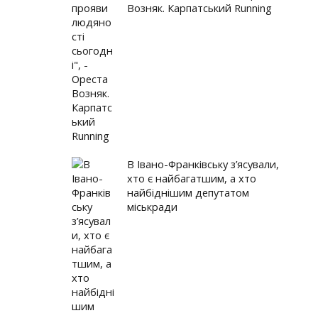
 на Стуса: міф чи реальність
Возняк. Карпатський Running
ачити прояви людяності сьогодні", - Ореста Возняк. Карп...
зпечені школи? Карпатський Running
В Івано-Франківську з’ясували,
хто є найбагатшим, а хто
найбіднішим депутатом
міськради