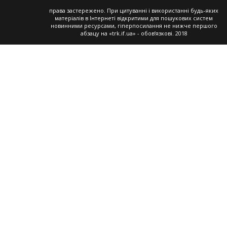
права застережено. При цитуванні і використанні будь-яких
матеріалів в Інтернеті відкритими для пошукових систем
новинними ресурсами, гіперпосилання не нижче першого
абзацу на «trk.if.ua» - обов’язкові. 2018