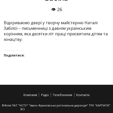
👁 26
Відкриваємо двері у творчу майстерню Наталі
Забілої – письменниці з давнім українським
корінням, яка десятки літ праці присвятила дітям та
юнацтву.
Поділитися:
Click
Click
Click
Click
to
to
to
to
share
share
share
share
on
on
on
on
Twitter(Відкривається
Facebook(Відкривається
Google+
VK(Відкривається
у
у
(Відкривається
у
Компанія
Радіо
Телебачення
Контакти
новому
новому
у
новому
вікні)
вікні)
новому
вікні)
вікні)
©Філія ПАТ "НСТУ" "Івано-Франківська регіональна дирекція" ТРК "КАРПАТИ".
ВСІ