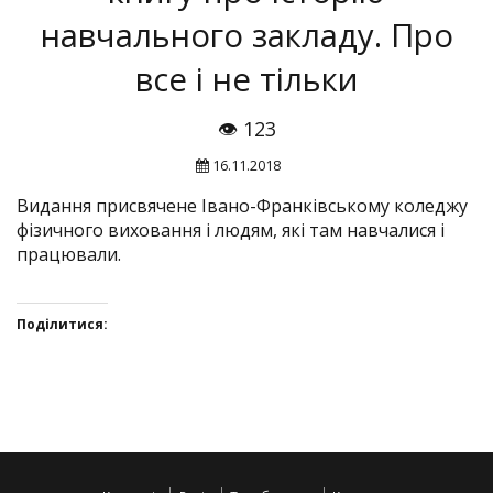
навчального закладу. Про
все і не тільки
👁 123
16.11.2018
Видання присвячене Івано-Франківському коледжу
фізичного виховання і людям, які там навчалися і
працювали.
Поділитися:
Click
Click
Click
Click
to
to
to
to
share
share
share
share
on
on
on
on
Twitter(Відкривається
Facebook(Відкривається
Google+
VK(Відкривається
у
у
(Відкривається
у