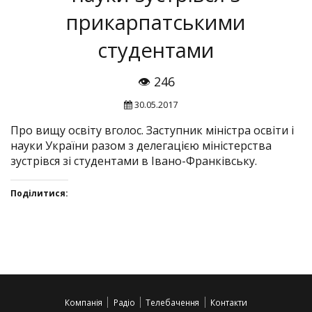
прикарпатськими
студентами
👁 246
30.05.2017
Про вищу освіту вголос. Заступник міністра освіти і
науки України разом з делегацією міністерства
зустрівся зі студентами в Івано-Франківську.
Поділитися:
Click
Click
Click
Click
to
to
to
to
share
share
share
share
on
on
on
on
Twitter(Відкривається
Facebook(Відкривається
Google+
VK(Відкривається
у
у
(Відкривається
у
Компанія
Радіо
Телебачення
Контакти
новому
новому
у
новому