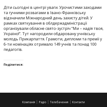
Діти сьогодні в центрі уваги. Урочистими заходами
та гучними розвагами в Івано-Франківську
відзначили Міжнародний день захисту дітей. У
рамках святкування в облдержадміністрації
організували обласне свято-зустріч “Ми – надія твоя,
Україно!”. Тут нагородили обдаровану учнівську
молодь Прикарпаття. Грамоти, дипломи та премії у
6-ти номінаціях отримало 149 учнів та понад 100
педагогів.
Поділитися:
Click
Click
Click
Click
to
to
to
to
share
share
share
share
on
on
on
on
Twitter(Відкривається
Facebook(Відкривається
Google+
VK(Відкривається
у
у
(Відкривається
у
Компанія
Радіо
Телебачення
Контакти
новому
новому
у
новому