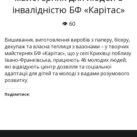
інвалідністю БФ «Карітас»
👁 60
Вишивання, виготовлення виробів з паперу, бісеру,
декупаж та власна теплиця з вазонами – у творчих
майстернях БФ «Карітас», що у селі Крихівці поблизу
Івано-Франківська, працюють 46 молодих людей,
які відвідують центр дозвілля та соціальної
адаптації для дітей та молоді з вадами розумового
розвитку.
Поділитися:
Click
Click
Click
Click
to
to
to
to
share
share
share
share
on
on
on
on
Twitter(Відкривається
Facebook(Відкривається
Google+
VK(Відкривається