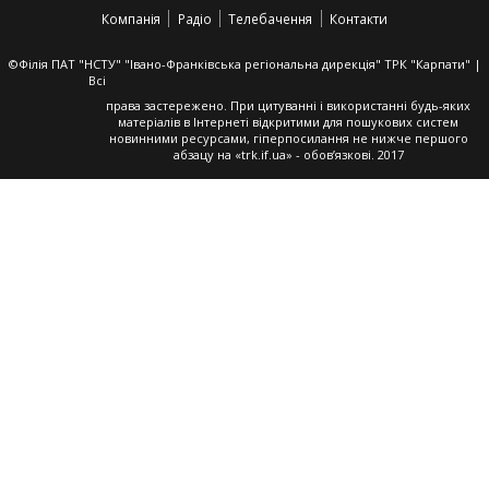
у
у
(Відкривається
у
Компанія
Радіо
Телебачення
Контакти
новому
новому
у
новому
вікні)
вікні)
новому
вікні)
вікні)
©Філія ПАТ "НСТУ" "Івано-Франківська регіональна дирекція" ТРК "Карпати" |
Всі
права застережено. При цитуванні і використанні будь-яких
матеріалів в Інтернеті відкритими для пошукових систем
новинними ресурсами, гіперпосилання не нижче першого
абзацу на «trk.if.ua» - обов’язкові. 2017