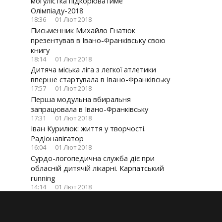
могулістка підкорюватиме
Олімпіаду-2018
18:36
01 Лют 2018
Письменник Михайло Гнатюк
презентував в Івано-Франківську свою
книгу
18:14
01 Лют 2018
Дитяча міська ліга з легкої атлетики
вперше стартувала в Івано-Франківську
17:57
01 Лют 2018
Перша модульна вбиральня
запрацювала в Івано-Франківську
17:31
01 Лют 2018
Іван Курилюк: життя у творчості.
Радіонавігатор
16:04
01 Лют 2018
Сурдо-логопедична служба діє при
обласній дитячій лікарні. Карпатський
running
14:14
01 Лют 2018