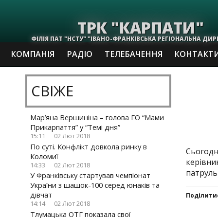
ТРК "КАРПАТИ"
ФІЛІЯ ПАТ "НСТУ" "ІВАНО-ФРАНКІВСЬКА РЕГІОНАЛЬНА ДИР
КОМПАНІЯ
РАДІО
ТЕЛЕБАЧЕННЯ
КОНТАКТ
СВІЖЕ
Мар’яна Вершиніна – голова ГО “Мами
Прикарпаття” у “Темі дня”
15:11
02 Лют 2018
По суті. Конфлікт довкола ринку в
Сьогодн
Коломиї
керівни
14:33
02 Лют 2018
патруль
У Франківську стартував чемпіонат
України з шашок-100 серед юнаків та
дівчат
Поділити
14:14
02 Лют 2018
Тлумацька ОТГ показала свої
Click
Click
Click
Click