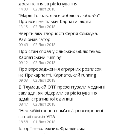
досягнення за рік існування
to
to
to
to
14:03
02 Лют 2018
share
share
share
share
“Марія Гоголь: я все роблю з любов’ю”.
on
on
on
on
Про все і не тільки. Карпати: люди
Twitter(
Faceboo
Googl
VK(В
13:15
02 Лют 2018
у
у
(Відкр
у
Чверть віку творчості Сергія Слижука.
новому
новому
у
ново
Радіонавігатор
вікні)
вікні)
новом
вікні)
09:49
02 Лют 2018
вікні)
Про стан справ у сільських бібліотеках.
Карпатський running
09:12
02 Лют 2018
Про впровадження аграрних розписок
на Прикарпатті. Карпатський running
09:03
02 Лют 2018
В Тлумацькій ОТГ презентували медичні
заклади, які відкрили за рік існування
адміністративної одиниці
08:47
02 Лют 2018
“Нереабілітована пам’ять”: розсекречені
історії вояків УПА
18:58
01 Лют 2018
Історії незалежних. Франківська