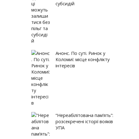
овадження аграрних розписок на Прикарпатті. Карпатський...
субсидій
цькій ОТГ презентували медичні заклади, які відкрили за...
ілітована пам’ять”: розсекречені історії вояків УПА
Анонс. По суті. Ринок у
Коломиї: місце конфлікту
інтересів
“Нереабілітована пам’ять”:
розсекречені історії вояків
УПА