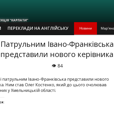
ЕКЦІЯ "КАРПАТИ"
Новини
Мар'яна
И
ПЕРЕКЛАДИ НА АНГЛІЙСЬКУ
По суті
Патрульним Івано-Франківська
представили нового керівника
У Франк
Тлумаць
👁 84
"Марія 
і патрульним Івано-Франківська представили нового
ка. Ним став Олег Костенко, який до цього очолював
Чверть 
них у Хмельницькій області.
Про ста
ся: