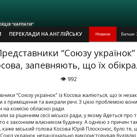
ЕКЦІЯ "КАРПАТИ"
Новини
Батьки 
И
ПЕРЕКЛАДИ НА АНГЛІЙСЬКУ
Арт-сві
Представники “Союзу українок” 
сова, запевняють, що їх обікр
Про май
Освітню
👁 992
«70-ті»
вники “Союзу українок” із Косова жаліються, що їх неза
и з приміщення та викрали речі. З цією проблемою вон
Виставк
 на комісію обласної ради.
или за рішенням сесії міської ради, у якому йдеться про 
сто є законним власником будинку. А однією з причин та
У селі 
, каже міський голова Косова Юрій Плосконос, було те, 
 Союз українок нераціонально використовував будівлю 