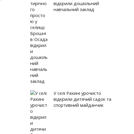
не інтерв'ю. Наталія Бирчак
відкрили дошкільний
навчальний заклад
До 650-річчя надання Магдебурзького права місту Галич. ...
дня. В очікуванні виборів
У селі Рахині урочисто
відкрили дитячий садок та
спортивний майданчик