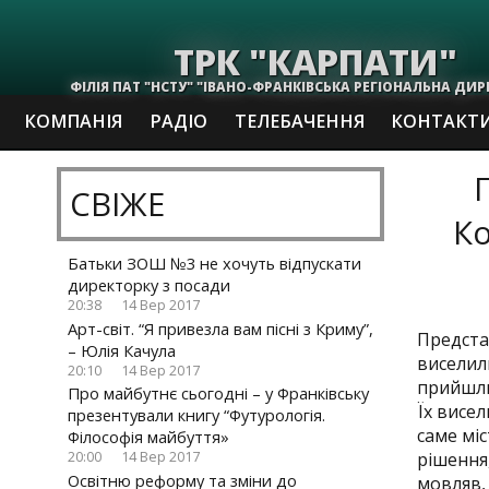
ТРК "КАРПАТИ"
ФІЛІЯ ПАТ "НСТУ" "ІВАНО-ФРАНКІВСЬКА РЕГІОНАЛЬНА ДИР
КОМПАНІЯ
РАДІО
ТЕЛЕБАЧЕННЯ
КОНТАКТ
СВІЖЕ
Ко
Батьки ЗОШ №3 не хочуть відпускати
директорку з посади
20:38
14 Вер 2017
Арт-світ. “Я привезла вам пісні з Криму”,
Предста
– Юлія Качула
виселил
20:10
14 Вер 2017
прийшли
Про майбутнє сьогодні – у Франківську
Їх висел
презентували книгу “Футурологія.
саме мі
Філософія майбуття»
рішення
20:00
14 Вер 2017
Освітню реформу та зміни до
мовляв,