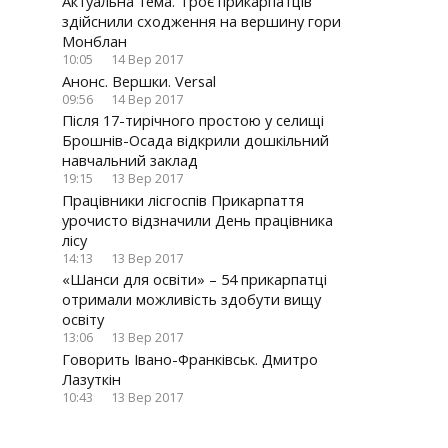
Актуальна тема. Троє прикарпатців
здійснили сходження на вершину гори
Монблан
10:05
14 Вер 2017
Анонс. Вершки. Versal
09:56
14 Вер 2017
Після 17-тирічного простою у селищі
Брошнів-Осада відкрили дошкільний
навчальний заклад
19:15
13 Вер 2017
Працівники лісгоспів Прикарпаття
урочисто відзначили День працівника
лісу
14:13
13 Вер 2017
«Шанси для освіти» – 54 прикарпатці
отримали можливість здобути вищу
освіту
13:06
13 Вер 2017
Говорить Івано-Франківськ. Дмитро
Лазуткін
10:43
13 Вер 2017