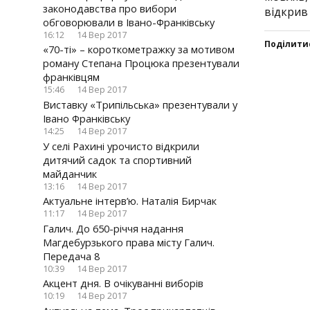
законодавства про вибори
відкрив
обговорювали в Івано-Франківську
16:12
14 Вер 2017
Поділити
«70-ті» – короткометражку за мотивом
роману Степана Процюка презентували
Click
Click
Click
Click
франківцям
to
to
to
to
15:46
14 Вер 2017
share
share
share
share
Виставку «Трипільська» презентували у
on
on
on
on
Івано Франківську
Twitter(
Faceboo
Googl
VK(В
14:25
14 Вер 2017
у
у
(Відкр
у
У селі Рахині урочисто відкрили
новому
новому
у
ново
дитячий садок та спортивний
вікні)
вікні)
новом
вікні)
майданчик
вікні)
13:16
14 Вер 2017
Актуальне інтерв’ю. Наталія Бирчак
11:17
14 Вер 2017
Галич. До 650-річчя надання
Магдебурзького права місту Галич.
Передача 8
10:39
14 Вер 2017
Акцент дня. В очікуванні виборів
10:19
14 Вер 2017