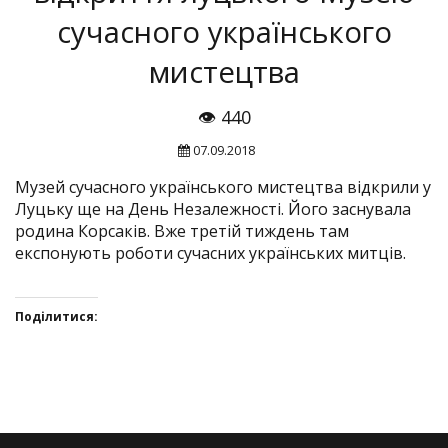
сучасного українського
мистецтва
👁 440
07.09.2018
Музей сучасного українського мистецтва відкрили у
Луцьку ще на День Незалежності. Його заснувала
родина Корсаків. Вже третій тиждень там
експонують роботи сучасних українських митців.
Поділитися:
Click
Click
Click
Click
to
to
to
to
share
share
share
share
on
on
on
on
Twitter(Відкривається
Facebook(Відкривається
Google+
VK(Відкривається