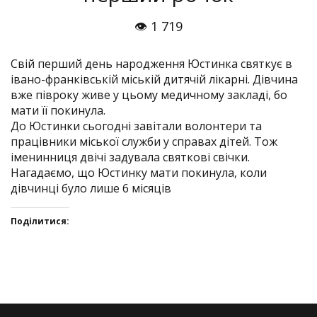
👁 1 719
Свій перший день народження Юстинка святкує в
івано-франківській міській дитячій лікарні. Дівчина
вже півроку живе у цьому медичному закладі, бо
мати її покинула.
До Юстинки сьогодні завітали волонтери та
працівники міської служби у справах дітей. Тож
іменинниця двічі задувала святкові свічки.
Нагадаємо, що Юстинку мати покинула, коли
дівчинці було лише 6 місяців
Поділитися:
Click
Click
Click
Click
to
to
to
to
share
share
share
share
on
on
on
on
Twitter(Відкривається
Facebook(Відкривається
Google+
VK(Відкривається