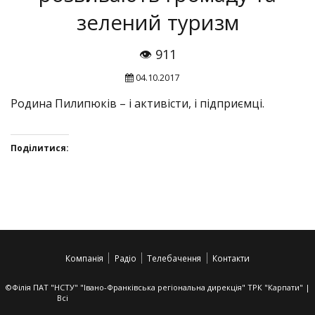
зелений туризм
👁 911
04.10.2017
Родина Пилипюків – і активісти, і підприємці.
Поділитися:
Click
Click
Click
Click
to
to
to
to
share
share
share
share
on
on
on
on
Twitter(Відкривається
Facebook(Відкривається
Google+
VK(Відкривається
у
у
(Відкривається
у
Компанія
Радіо
Телебачення
Контакти
новому
новому
у
новому
вікні)
вікні)
новому
вікні)
вікні)
©Філія ПАТ "НСТУ" "Івано-Франківська регіональна дирекція" ТРК "Карпати" |
Всі