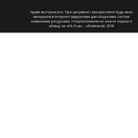
права застережено. При цитуванні і використанні будь-яких
матеріалів в Інтернеті відкритими для пошукових систем
новинними ресурсами, гіперпосилання не нижче першого
абзацу на «trk.if.ua» - обов’язкові. 2018