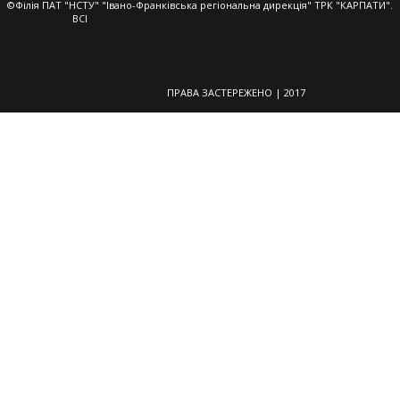
вікні)
©Філія ПАТ "НСТУ" "Івано-Франківська регіональна дирекція" ТРК "КАРПАТИ".
ВСІ
ПРАВА ЗАСТЕРЕЖЕНО | 2017