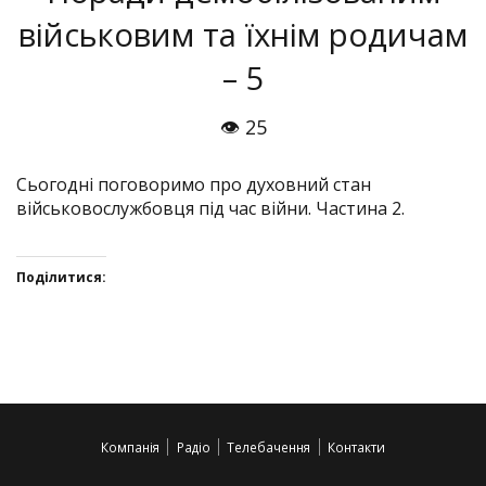
військовим та їхнім родичам
– 5
👁 25
Сьогодні поговоримо про духовний стан
військовослужбовця під час війни. Частина 2.
Поділитися:
Click
Click
Click
Click
to
to
to
to
share
share
share
share
on
on
on
on
Twitter(Відкривається
Facebook(Відкривається
Google+
VK(Відкривається
у
у
(Відкривається
у
Компанія
Радіо
Телебачення
Контакти
новому
новому
у
новому
вікні)
вікні)
новому
вікні)