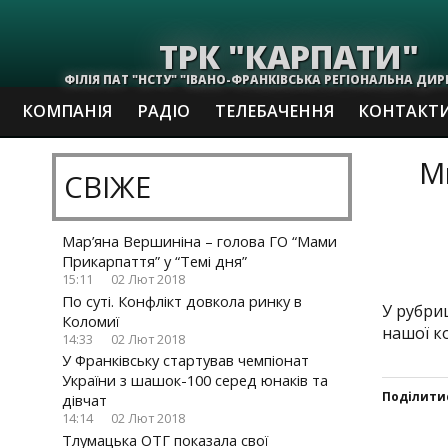
ТРК "КАРПАТИ"
ФІЛІЯ ПАТ "НСТУ" "ІВАНО-ФРАНКІВСЬКА РЕГІОНАЛЬНА ДИР
КОМПАНІЯ
РАДІО
ТЕЛЕБАЧЕННЯ
КОНТАКТ
М
СВІЖЕ
Мар’яна Вершиніна – голова ГО “Мами
Прикарпаття” у “Темі дня”
15:11
02 Лют 2018
По суті. Конфлікт довкола ринку в
У рубри
Коломиї
нашої к
14:33
02 Лют 2018
У Франківську стартував чемпіонат
України з шашок-100 серед юнаків та
Поділити
дівчат
14:14
02 Лют 2018
Click
Click
Click
Click
Тлумацька ОТГ показала свої