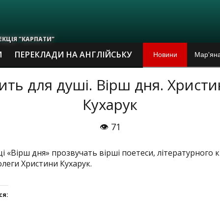
ЕКЦІЯ "КАРПАТИ"
Новини
Мар'яна
И
ПЕРЕКЛАДИ НА АНГЛІЙСЬКУ
По суті
ить для душі. Вірш дня. Христи
Кухарук
У Франк
Тлумаць
👁 71
"Марія 
ці «Вірш дня» прозвучать вірші поетеси, літературного 
олеги Христини Кухарук.
Чверть 
ся:
Про ста