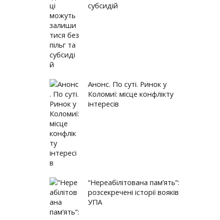
овадження аграрних розписок на Прикарпатті. Карпатський...
субсидій
цькій ОТГ презентували медичні заклади, які відкрили за...
ілітована пам’ять”: розсекречені історії вояків УПА
Анонс. По суті. Ринок у
Коломиї: місце конфлікту
інтересів
“Нереабілітована пам’ять”:
розсекречені історії вояків
УПА