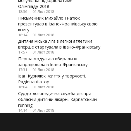
могулістка підкорюватиме
Олімпіаду-2018
18:36
01 Лют 2018
Письменник Михайло Гнатюк
презентував в Івано-Франківську свою
книгу
18:14
01 Лют 2018
Дитяча міська ліга з легкої атлетики
вперше стартувала в Івано-Франківську
17:57
01 Лют 2018
Перша модульна вбиральня
запрацювала в Івано-Франківську
17:31
01 Лют 2018
Іван Курилюк: життя у творчості.
Радіонавігатор
16:04
01 Лют 2018
Сурдо-логопедична служба діє при
обласній дитячій лікарні. Карпатський
running
14:14
01 Лют 2018