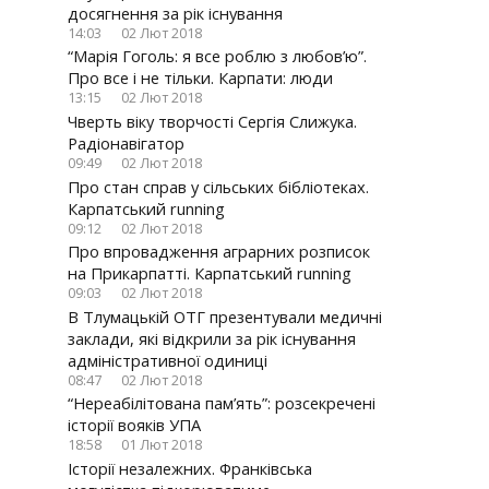
to
to
to
to
досягнення за рік існування
share
share
share
share
14:03
02 Лют 2018
on
on
on
on
“Марія Гоголь: я все роблю з любов’ю”.
Twitter(
Faceboo
Googl
VK(В
Про все і не тільки. Карпати: люди
у
у
(Відкр
у
13:15
02 Лют 2018
новому
новому
у
ново
Чверть віку творчості Сергія Слижука.
вікні)
вікні)
новом
вікні)
Радіонавігатор
вікні)
09:49
02 Лют 2018
Про стан справ у сільських бібліотеках.
Карпатський running
09:12
02 Лют 2018
Про впровадження аграрних розписок
на Прикарпатті. Карпатський running
09:03
02 Лют 2018
В Тлумацькій ОТГ презентували медичні
заклади, які відкрили за рік існування
адміністративної одиниці
08:47
02 Лют 2018
“Нереабілітована пам’ять”: розсекречені
історії вояків УПА
18:58
01 Лют 2018
Історії незалежних. Франківська