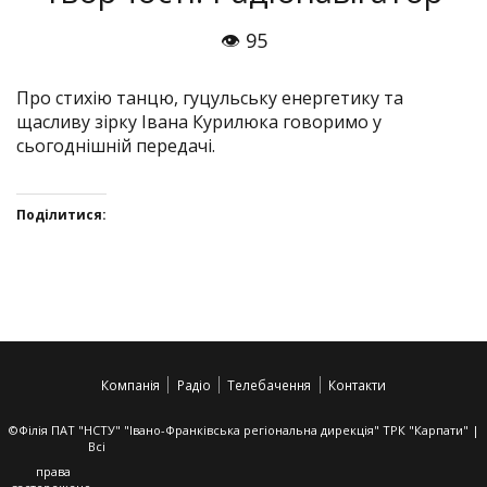
👁 95
Про стихію танцю, гуцульську енергетику та
щасливу зірку Івана Курилюка говоримо у
сьогоднішній передачі.
Поділитися:
Click
Click
Click
Click
to
to
to
to
share
share
share
share
on
on
on
on
Twitter(Відкривається
Facebook(Відкривається
Google+
VK(Відкривається
у
у
(Відкривається
у
Компанія
Радіо
Телебачення
Контакти
новому
новому
у
новому
вікні)
вікні)
новому
вікні)
вікні)
©Філія ПАТ "НСТУ" "Івано-Франківська регіональна дирекція" ТРК "Карпати" |
Всі
права