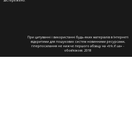
застережено.
При цитуванні і використанні будь-яких матеріалів в Інтернеті
відкритими для пошукових систем новинними ресурсами,
гіперпосилання не нижче першого абзацу на «trk.if.ua» -
обов’язкові. 2018