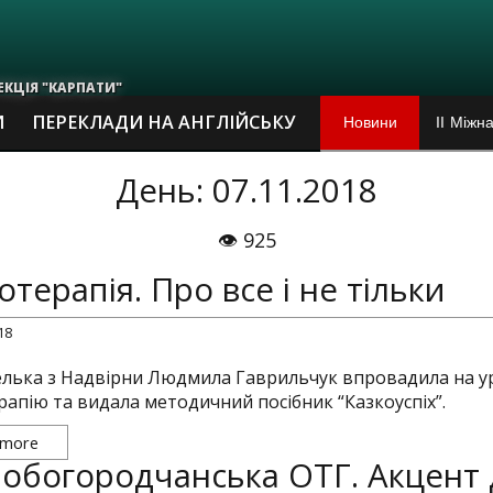
ЕКЦІЯ "КАРПАТИ"
Новини
ІІ Міжн
И
ПЕРЕКЛАДИ НА АНГЛІЙСЬКУ
Виставі
День: 07.11.2018
Пам`ятн
👁 925
отерапія. Про все і не тільки
Ювілей 
18
Наскіль
лька з Надвірни Людмила Гаврильчук впровадила на у
В Івано
рапію та видала методичний посібник “Казкоуспіх”.
 more
Михайло
обогородчанська ОТГ. Акцент 