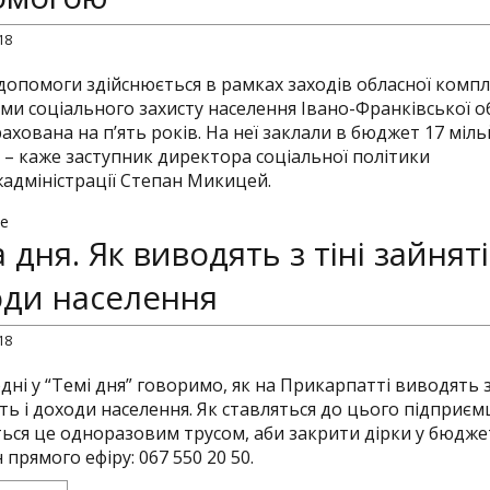
18
допомоги здійснюється в рамках заходів обласної компл
ми соціального захисту населення Івано-Франківської об
ахована на п’ять років. На неї заклали в бюджет 17 міл
 – каже заступник директора соціальної політики
адміністрації Степан Микицей.
e
 дня. Як виводять з тіні зайняті
оди населення
18
дні у “Темі дня” говоримо, як на Прикарпатті виводять з
ть і доходи населення. Як ставляться до цього підприємці
ться це одноразовим трусом, аби закрити дірки у бюдже
прямого ефіру: 067 550 20 50.