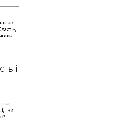
ексної
ласті»,
ьйонів
сть і
 тіні
, і чи
ті?