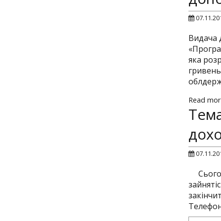
07.11.20
Видача 
«Програ
яка розр
гривень
облдерж
Read mor
Тема
дох
07.11.20
Сього
зайнятіс
закінчи
Телефон 