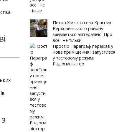
ства
Петро Хім'як із села Красник
Верховинського району
займається апітерапією. Про
ві
все і не тільки
Простір Параграф переїхав у
нове приміщення і запустився
у тестовому режимі.
Радіонавігатор
ських
ів
 з