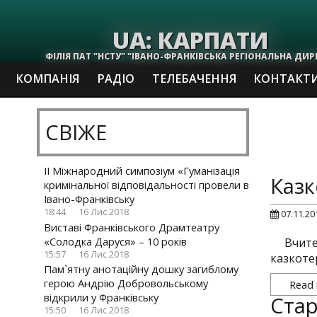
UA: КАРПАТИ
ФІЛІЯ ПАТ "НСТУ" "ІВАНО-ФРАНКІВСЬКА РЕГІОНАЛЬНА ДИР
КОМПАНІЯ
РАДІО
ТЕЛЕБАЧЕННЯ
КОНТАКТ
СВІЖЕ
ІІ Міжнародний симпозіум «Гуманізація
Казк
кримінальної відповідальності провели в
Івано-Франківську
18:44
16 Лис 2018
07.11.20
Виставі Франківського Драмтеатру
«Солодка Даруся» – 10 років
Вчите
15:57
16 Лис 2018
казкоте
Пам`ятну анотаційну дошку загиблому
герою Андрію Добровольському
Read
відкрили у Франківську
Стар
15:50
16 Лис 2018