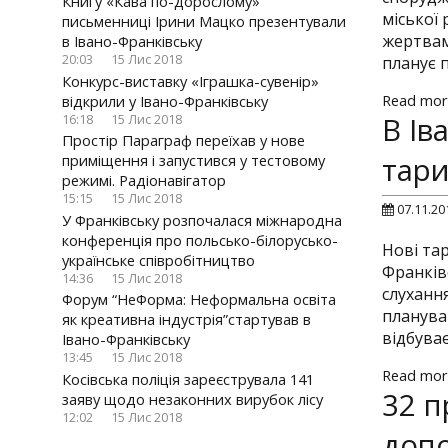
Книгу «Кава по-дорослому»
міської 
письменниці Ірини Мацко презентували
жертвам
в Івано-Франківську
20:03
15 Лис 2018
планує 
Конкурс-виставку «Іграшка-сувенір»
Read mor
відкрили у Івано-Франківську
В Ів
16:18
15 Лис 2018
Простір Параграф переїхав у нове
тари
приміщення і запустився у тестовому
режимі. Радіонавігатор
15:15
15 Лис 2018
07.11.20
У Франківську розпочалася міжнародна
конференція про польсько-білорусько-
Нові та
українське співробітництво
Франків
14:36
15 Лис 2018
слуханн
Форум “НеФорма: Неформальна освіта
планува
як креативна індустрія”стартував в
відбува
Івано-Франківську
13:45
15 Лис 2018
Read mor
Косівська поліція зареєструвала 141
32 п
заяву щодо незаконних вирубок лісу
12:02
15 Лис 2018
доп