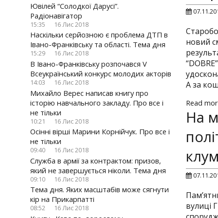
Ювілей “Солодкої Дарусі”.
07.11.20
Радіонавігатор
15:35
16 Лис 2018
Старобо
Наскільки серйозною є проблема ДТП в
новий с
Івано-Франківську та області. Тема дня
результ
15:29
16 Лис 2018
“DOBRE”
В Івано-Франківську розпочався V
Всеукраїнський конкурс молодих акторів
удоскон
14:03
16 Лис 2018
А за кош
Михайло Верес написав книгу про
історію навчального закладу. Про все і
Read mor
не тільки
На м
10:21
16 Лис 2018
Осінні вірші Марини Корнійчук. Про все і
полі
не тільки
09:40
16 Лис 2018
клу
Служба в армії за контрактом: призов,
який не завершується ніколи. Тема дня
07.11.20
09:10
16 Лис 2018
Тема дня. Яких масштабів може сягнути
Пам’ятн
кір на Прикарпатті
вулиці 
08:52
16 Лис 2018
спорудж