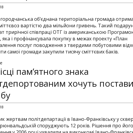
Осінні 
18
Служба 
городчанська об’єднана територіальна громада отрим
міттєвоз вартістю два мільйони гривень. Такий подарун
Тема дн
ат трирічної співпраці ОТГ із американською Програмо
, яка і профінансувала покупку в межах проекту «План
алення послуг поводження з твердими побутовими відх
ти самої громади закупили тисячу сміттєвих баків.
e
ісці пам’ятного знака
тдепортованим хочуть постав
мбу
18
ик жертвам політдепартації в Івано-Франківську у сквер
Грюнвальдській споруджують 12 років. Рішення про йог
ення у 2006 році ухвалили на виконкомі Івано-Франківс