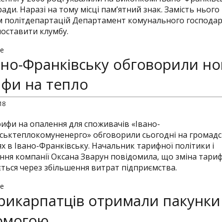
ради. Наразі на тому місці пам’ятний знак. Замість нього
 політдепартацій Департамент комунального господар
поставити клумбу.
e
ано-Франківську обговорили но
фи на тепло
18
рифи на опалення для споживачів «Івано-
ськтеплокомуненерго» обговорили сьогодні на громад
ях в Івано-Франківську. Начальник тарифної політики і
ння компанії Оксана Зварун повідомила, що зміна тариф
ється через збільшення витрат підприємства.
e
рикарпатців отримали пакунки
омогою