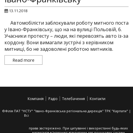
13.11.2018
Автомобілісти заблокували роботу митного поста
у Івано-Франківську, що на на вулиці Польовій, 6.
Учасники протесту – люди, які перевозять авто із-за
кордону. Вони вимагали зустрічі з керівником
митниці, бо не задоволені роботою митників.
Read more
Компанія
Радіо
Телебачення
Контакти
©Філія ПАТ "НСТУ" "Івано-Франківська регіональна дирекція" ТРК "Карпати" |
Всі
права застережено. При цитуванні і використанні будь-яких
матеріалів в Інтернеті відкритими для пошукових систем