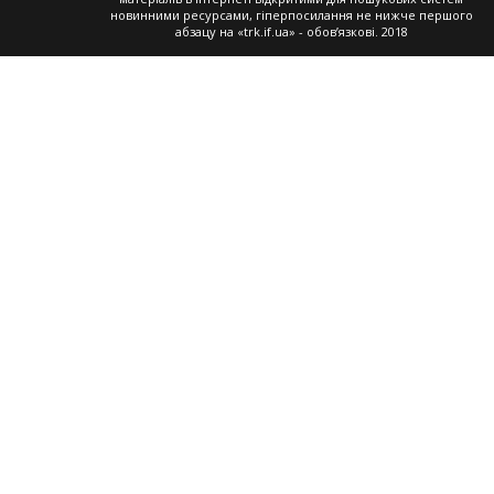
новинними ресурсами, гіперпосилання не нижче першого
абзацу на «trk.if.ua» - обов’язкові. 2018