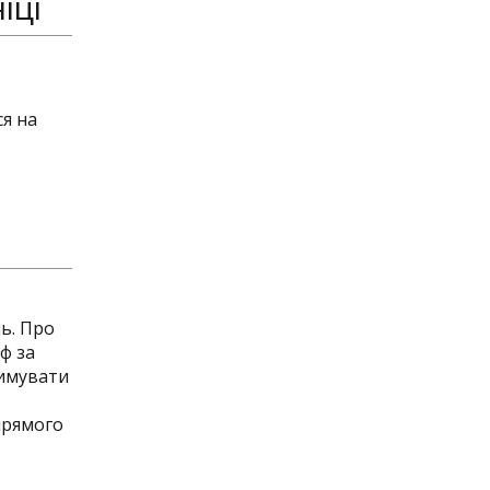
іці
ся на
нь. Про
ф за
римувати
прямого