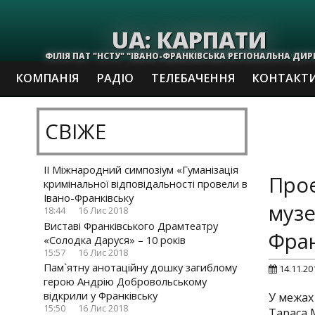
UA: КАРПАТИ
ФІЛІЯ ПАТ "НСТУ" "ІВАНО-ФРАНКІВСЬКА РЕГІОНАЛЬНА ДИР
КОМПАНІЯ
РАДІО
ТЕЛЕБАЧЕННЯ
КОНТАКТ
СВІЖЕ
ІІ Міжнародний симпозіум «Гуманізація
Прое
кримінальної відповідальності провели в
Івано-Франківську
музе
18:44
16 Лис 2018
Виставі Франківського Драмтеатру
Фран
«Солодка Даруся» – 10 років
15:57
16 Лис 2018
Пам`ятну анотаційну дошку загиблому
14.11.20
герою Андрію Добровольському
відкрили у Франківську
У межах
15:50
16 Лис 2018
Тараса 