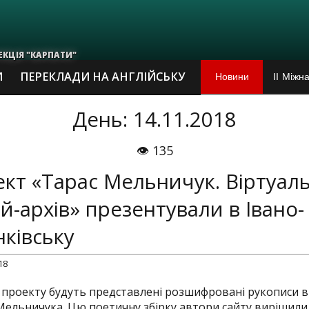
ЕКЦІЯ "КАРПАТИ"
Новини
ІІ Міжн
И
ПЕРЕКЛАДИ НА АНГЛІЙСЬКУ
Виставі
День: 14.11.2018
Пам`ятн
👁 135
кт «Тарас Мельничук. Віртуал
Ювілей 
й-архів» презентували в Івано-
Наскіль
ківську
В Івано
18
Михайло
 проекту будуть представлені розшифровані рукописи в
Мельничука. Цю поетичну збірку автори сайту вирішили