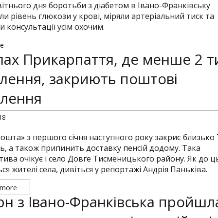
вітнього дня боротьби з діабетом в Івано-Франківську
ли рівень глюкози у крові, міряли артеріальний тиск та
и консультації усім охочим.
e
лах Прикарпаття, де менше 2 т
лення, закриють поштові
ілення
18
ошта» з першого січня наступного року закриє близько 
нь, а також припинить доставку пенсій додому. Така
тива очікує і село Довге Тисменицького району. Як до ц
ся жителі села, дивіться у репортажі Андрія Паньківа.
 more
рн з Івано-Франківська пройшл