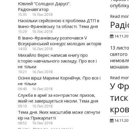
Ювілей “Солодкої Дарусі”.
опублік
Радіонавігатор
15:35
16 Лис 2018
Read mor
Наскільки серйозною є проблема ДТП в
Раді
Івано-Франківську та області. Тема дня
15:29
16 Лис 2018
14.11.20
В Івано-Франківську розпочався V
Всеукраїнський конкурс молодих акторів
13 лист
14:03
16 Лис 2018
святого 
Михайло Верес написав книгу про
немовля
історію навчального закладу. Про все і
не тільки
монахин
10:21
16 Лис 2018
Read mor
Осінні вірші Марини Корнійчук. Про все і
У Фр
не тільки
09:40
16 Лис 2018
тиск
Служба в армії за контрактом: призов,
який не завершується ніколи. Тема дня
кров
09:10
16 Лис 2018
Тема дня. Яких масштабів може сягнути
кір на Прикарпатті
14.11.20
08:52
16 Лис 2018