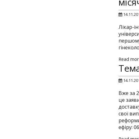
міся
14.11.20
Лікар-і
універс
першому
гінеколо
Read mor
Тем
14.11.20
Вже за 
це заяви
доставк
свої ви
реформи
ефіру: 06
Read mor