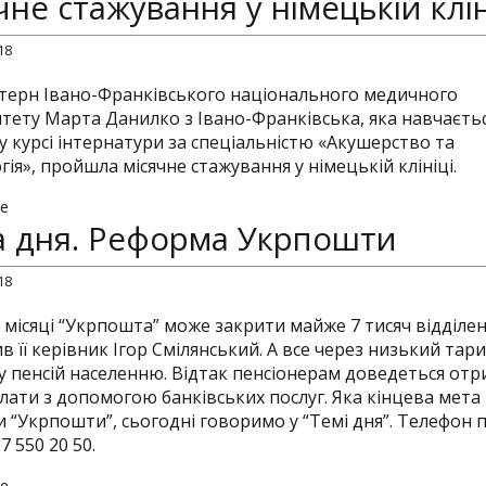
чне стажування у німецькій клін
18
нтерн Івано-Франківського національного медичного
итету Марта Данилко з Івано-Франківська, яка навчаєть
 курсі інтернатури за спеціальністю «Акушерство та
гія», пройшла місячне стажування у німецькій клініці.
e
а дня. Реформа Укрпошти
18
2 місяці “Укрпошта” може закрити майже 7 тисяч відділе
в її керівник Ігор Смілянський. А все через низький тари
у пенсій населенню. Відтак пенсіонерам доведеться от
плати з допомогою банківських послуг. Яка кінцева мета
 “Укрпошти”, сьогодні говоримо у “Темі дня”. Телефон 
7 550 20 50.
e