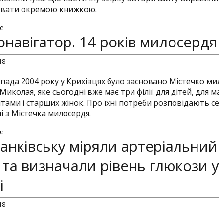
Осінні 
увати окремою книжкою.
Служба 
e
онавігатор. 14 років милосердя
Тема дн
18
опада 2004 року у Крихівцях було засновано Містечко м
Миколая, яке сьогодні вже має три філії: для дітей, для м
тами і старших жінок. Про їхні потреби розповідають се
і з Містечка милосердя.
e
анківську міряли артеріальний
 та визначали рівень глюкози у
і
18