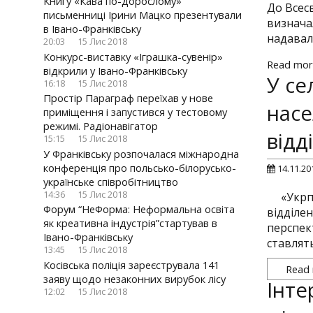
Книгу «Кава по-дорослому»
До Всес
письменниці Ірини Мацко презентували
визнача
в Івано-Франківську
надавал
20:03
15 Лис 2018
Конкурс-виставку «Іграшка-сувенір»
Read mor
відкрили у Івано-Франківську
У се
16:18
15 Лис 2018
Простір Параграф переїхав у нове
насе
приміщення і запустився у тестовому
режимі. Радіонавігатор
відд
15:15
15 Лис 2018
У Франківську розпочалася міжнародна
конференція про польсько-білорусько-
14.11.20
українське співробітництво
14:36
15 Лис 2018
«Укрп
Форум “НеФорма: Неформальна освіта
відділе
як креативна індустрія”стартував в
перспек
Івано-Франківську
ставлять
13:45
15 Лис 2018
Косівська поліція зареєструвала 141
Read
заяву щодо незаконних вирубок лісу
Інте
12:02
15 Лис 2018